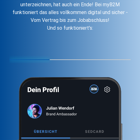
unterzeichnen, hat auch ein Ende! Bei myB2M
funktioniert das alles vollkommen digital und sicher -
Vom Vertrag bis zum Jobabschluss!
Und so funktioniert’s: