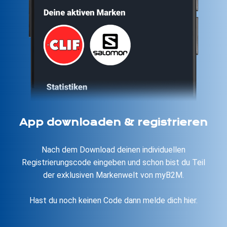
Lass uns wissen wer du bist!
Damit du Jobs übernehmen kannst und dein
Arbeitgeber dich besser Kennenlernen kann, fülle dein
Profil aus. Hast du dieses vervollständigt, kannst du im
Anschluss ganz bequem & digital deinen Vertrag
unterzeichen. Deinem ersten Job steht nichts mehr im
Wege.