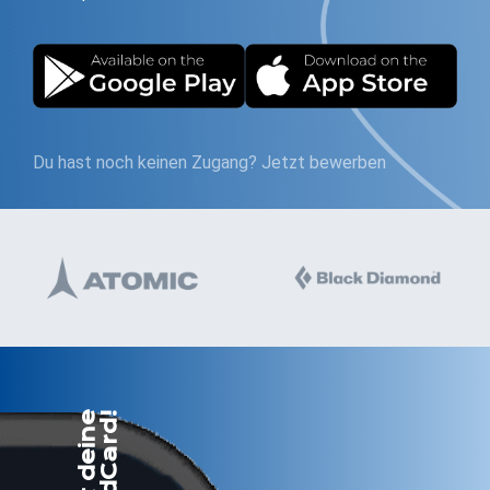
Du hast noch keinen Zugang?
Jetzt bewerben
!