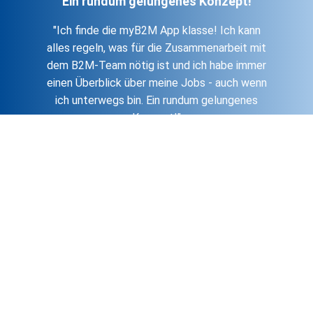
Ein rundum gelungenes Konzept!
"Ich finde die myB2M App klasse! Ich kann
alles regeln, was für die Zusammenarbeit mit
dem B2M-Team nötig ist und ich habe immer
einen Überblick über meine Jobs - auch wenn
ich unterwegs bin. Ein rundum gelungenes
Konzept!"
Jan
Werde Teil vom exklusiven
Job Netzwerk bei myB2M